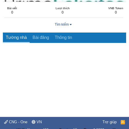
Bài viết
Lượt thích
VNB Token
0
0
0
Tìm kiếm
Tường nhà
Bài đăng
Thông tin
CNG - One
VN
Trợ giúp
R
S