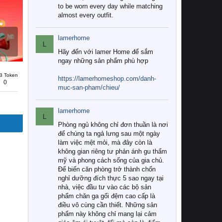
to be worn every day while matching
almost every outfit.
lamerhome
L
Hãy đến với lamer Home để sắm
ngay những sản phẩm phù hợp
B Token
https://lamerhomeshop.com/danh-
0
muc-san-pham/chieu/
lamerhome
L
Phòng ngủ không chỉ đơn thuần là nơi
để chúng ta ngả lưng sau một ngày
làm việc mệt mỏi, mà đây còn là
không gian riêng tư phản ánh gu thẩm
mỹ và phong cách sống của gia chủ.
Để biến căn phòng trở thành chốn
nghỉ dưỡng đích thực 5 sao ngay tại
nhà, việc đầu tư vào các bộ sản
phẩm chăn ga gối đệm cao cấp là
điều vô cùng cần thiết. Những sản
phẩm này không chỉ mang lại cảm