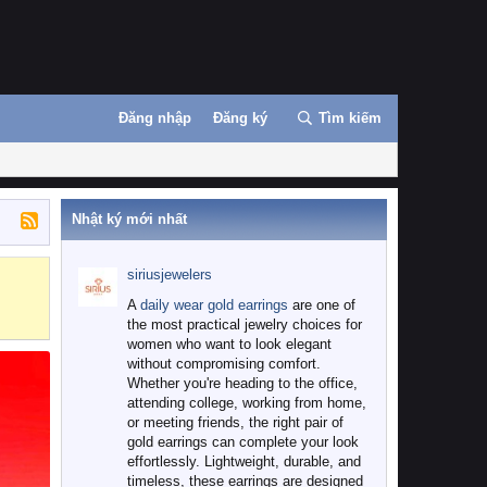
Đăng nhập
Đăng ký
Tìm kiếm
Nhật ký mới nhất
siriusjewelers
Binance
MEXC
A
daily wear gold earrings
are one of
the most practical jewelry choices for
women who want to look elegant
without compromising comfort.
Whether you're heading to the office,
attending college, working from home,
or meeting friends, the right pair of
gold earrings can complete your look
effortlessly. Lightweight, durable, and
timeless, these earrings are designed