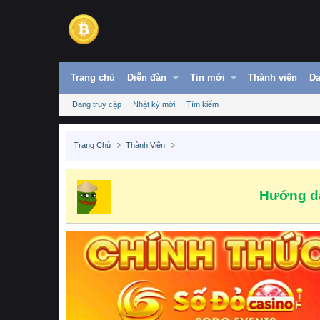
Trang chủ
Diễn đàn
Tin mới
Thành viên
Da
Đang truy cập
Nhật ký mới
Tìm kiếm
Trang Chủ
Thành Viên
Hướng dẫ