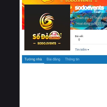
sodoevents
Tham gia
27 Tháng bả
Hoạt động cuối
27 Thá
Bài viết
0
Tìm kiếm
Tường nhà
Bài đăng
Thông tin