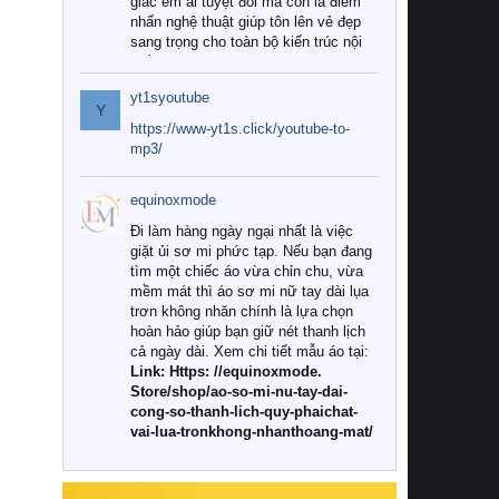
giác êm ái tuyệt đối mà còn là điểm
nhấn nghệ thuật giúp tôn lên vẻ đẹp
sang trọng cho toàn bộ kiến trúc nội
thất.
yt1syoutube
Tuy nhiên, giữa thị trường đa dạng
Y
với vô vàn thương hiệu và mẫu mã
https://www-yt1s.click/youtube-to-
như hiện nay, làm thế nào để chọn
mp3/
được những bộ chăn ga gối đệm cao
cấp thực sự chất lượng, phù hợp với
equinoxmode
khí hậu và nhu cầu sử dụng của gia
đình? Hãy cùng chúng tôi đi tìm lời
Đi làm hàng ngày ngại nhất là việc
giải đáp chi tiết qua bài viết dưới đây.
giặt ủi sơ mi phức tạp. Nếu bạn đang
tìm một chiếc áo vừa chỉn chu, vừa
1. Tại sao các gia đình hiện đại lại ưa
mềm mát thì áo sơ mi nữ tay dài lụa
chuộng chăn ga gối đệm cao cấp?
trơn không nhăn chính là lựa chọn
hoàn hảo giúp bạn giữ nét thanh lịch
Khác với các dòng sản phẩm thông
cả ngày dài. Xem chi tiết mẫu áo tại:
thường, những bộ chăn ga gối đệm
Link: Https: //equinoxmode.
cao cấp trải qua quy trình sản xuất
Store/shop/ao-so-mi-nu-tay-dai-
nghiêm ngặt từ khâu chọn lọc nguyên
cong-so-thanh-lich-quy-phaichat-
liệu tự nhiên đến công nghệ dệt
vai-lua-tronkhong-nhanthoang-mat/
nhuộm hiện đại không chứa hóa chất
độc hại. Khi sử dụng dòng sản phẩm
này, bạn sẽ cảm nhận rõ rệt sự khác