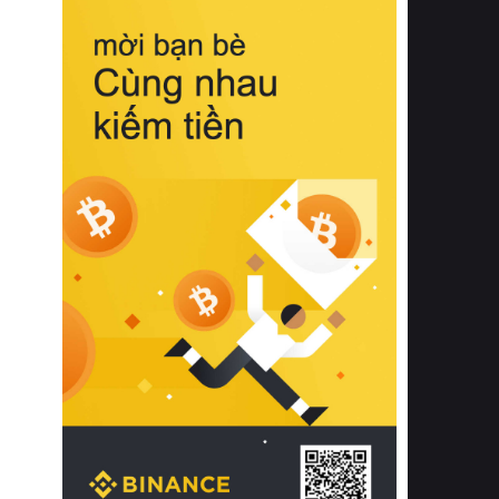
biệt từ bề mặt vải mềm mịn, khả năng
thoáng khí tuyệt vời cho đến độ đàn
hồi chuẩn xác của phần đệm nâng đỡ
cột sống.
Bên cạnh đó, việc lựa chọn các dòng
sản phẩm đạt chuẩn chất lượng quốc
tế còn giúp ngăn ngừa tình trạng kích
ứng da, hạn chế sự phát triển của vi
khuẩn và nấm mốc trong điều kiện
thời tiết nóng ẩm. Bạn có thể tìm hiểu
thêm các nghiên cứu khoa học về tác
động của giấc ngủ và môi trường
phòng ngủ đối với sức khỏe con
người tại Sleep Foundation (External
Link) để có cái nhìn toàn diện hơn.
2. Các tiêu chí vàng khi lựa chọn
chăn ga gối đệm cao cấp cho phòng
ngủ
Để sở hữu một bộ chăn ga gối đệm
cao cấp hoàn hảo cả về thẩm mỹ lẫn
công năng, người tiêu dùng cần cân
nhắc kỹ lưỡng các tiêu chí quan trọng