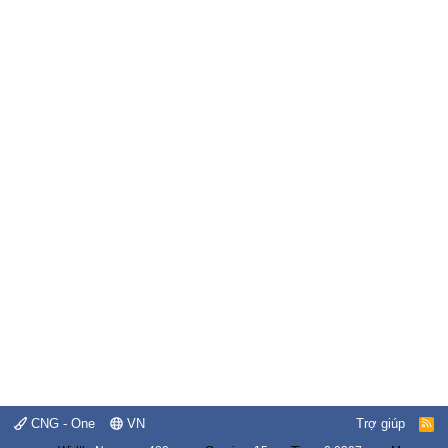
CNG - One
VN
Trợ giúp
R
S