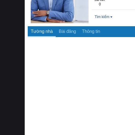
0
Tìm kiếm
Tường nhà
Bài đăng
Thông tin