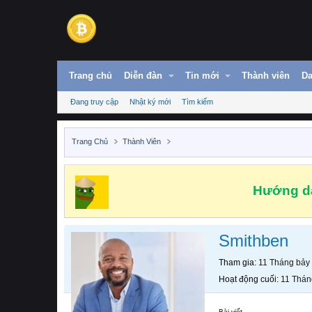
Trang chủ
Diễn đàn
Tin mới
Thành viên
Da
Đang truy cập
Nhật ký mới
Tìm kiếm
Trang Chủ
Thành Viên
Hướng dẫ
Smithben
Tham gia
11 Tháng bảy
Hoạt động cuối
11 Thán
Bài viết