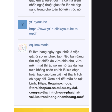
giác êm ái tuyệt đối mà còn là điểm
nhấn nghệ thuật giúp tôn lên vẻ đẹp
sang trọng cho toàn bộ kiến trúc nội
thất.
yt1syoutube
Tuy nhiên, giữa thị trường đa dạng
Y
với vô vàn thương hiệu và mẫu mã
https://www-yt1s.click/youtube-to-
như hiện nay, làm thế nào để chọn
mp3/
được những bộ chăn ga gối đệm cao
cấp thực sự chất lượng, phù hợp với
equinoxmode
khí hậu và nhu cầu sử dụng của gia
đình? Hãy cùng chúng tôi đi tìm lời
Đi làm hàng ngày ngại nhất là việc
giải đáp chi tiết qua bài viết dưới đây.
giặt ủi sơ mi phức tạp. Nếu bạn đang
tìm một chiếc áo vừa chỉn chu, vừa
1. Tại sao các gia đình hiện đại lại ưa
mềm mát thì áo sơ mi nữ tay dài lụa
chuộng chăn ga gối đệm cao cấp?
trơn không nhăn chính là lựa chọn
hoàn hảo giúp bạn giữ nét thanh lịch
Khác với các dòng sản phẩm thông
cả ngày dài. Xem chi tiết mẫu áo tại:
thường, những bộ chăn ga gối đệm
Link: Https: //equinoxmode.
cao cấp trải qua quy trình sản xuất
Store/shop/ao-so-mi-nu-tay-dai-
nghiêm ngặt từ khâu chọn lọc nguyên
cong-so-thanh-lich-quy-phaichat-
liệu tự nhiên đến công nghệ dệt
vai-lua-tronkhong-nhanthoang-mat/
nhuộm hiện đại không chứa hóa chất
độc hại. Khi sử dụng dòng sản phẩm
này, bạn sẽ cảm nhận rõ rệt sự khác