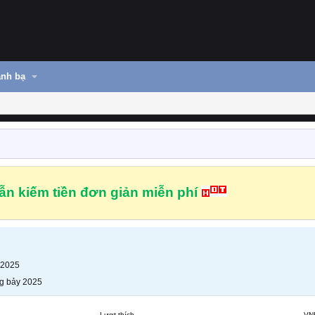
nh bạ
n kiếm tiền đơn giản miễn phí
 2025
g bảy 2025
Lượt thích
VN