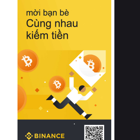
biệt từ bề mặt vải mềm mịn, khả năng
thoáng khí tuyệt vời cho đến độ đàn
hồi chuẩn xác của phần đệm nâng đỡ
cột sống.
Bên cạnh đó, việc lựa chọn các dòng
sản phẩm đạt chuẩn chất lượng quốc
tế còn giúp ngăn ngừa tình trạng kích
ứng da, hạn chế sự phát triển của vi
khuẩn và nấm mốc trong điều kiện
thời tiết nóng ẩm. Bạn có thể tìm hiểu
thêm các nghiên cứu khoa học về tác
động của giấc ngủ và môi trường
phòng ngủ đối với sức khỏe con
người tại Sleep Foundation (External
Link) để có cái nhìn toàn diện hơn.
2. Các tiêu chí vàng khi lựa chọn
chăn ga gối đệm cao cấp cho phòng
ngủ
Để sở hữu một bộ chăn ga gối đệm
cao cấp hoàn hảo cả về thẩm mỹ lẫn
công năng, người tiêu dùng cần cân
nhắc kỹ lưỡng các tiêu chí quan trọng