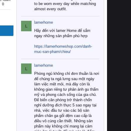
to be worn every day while matching
0
almost every outfit.
lamerhome
L
Hãy đến với lamer Home để sắm
ngay những sản phẩm phù hợp
https://lamerhomeshop.com/danh-
muc-san-pham/chieu/
lamerhome
L
Phòng ngủ không chỉ đơn thuần là nơi
để chúng ta ngả lưng sau một ngày
làm việc mệt mỏi, mà đây còn là
không gian riêng tư phản ánh gu thẩm
mỹ và phong cách sống của gia chủ.
Để biến căn phòng trở thành chốn
nghỉ dưỡng đích thực 5 sao ngay tại
nhà, việc đầu tư vào các bộ sản
phẩm chăn ga gối đệm cao cấp là
điều vô cùng cần thiết. Những sản
phẩm này không chỉ mang lại cảm