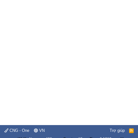
CNG - One
VN
Trợ giúp
R
S