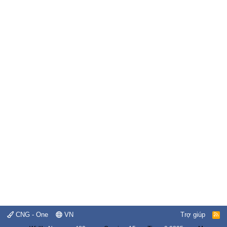
CNG - One
VN
Trợ giúp
R
S