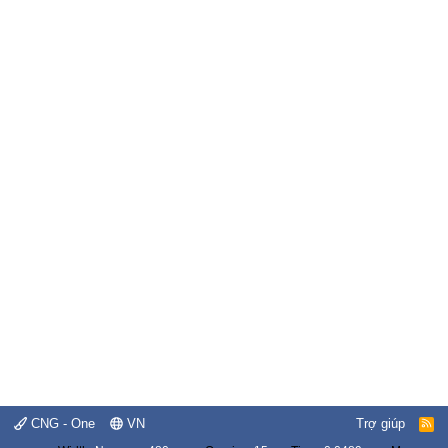
CNG - One
VN
Trợ giúp
R
S