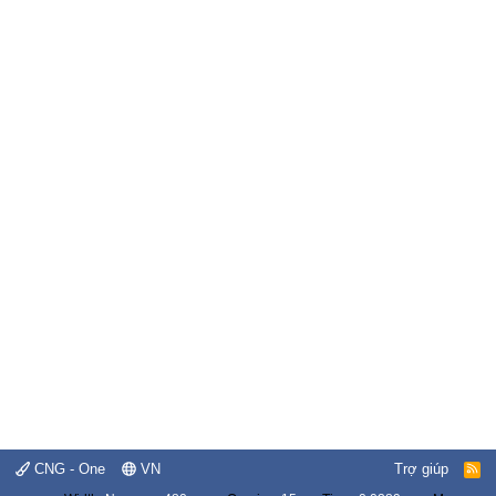
CNG - One
VN
Trợ giúp
R
S