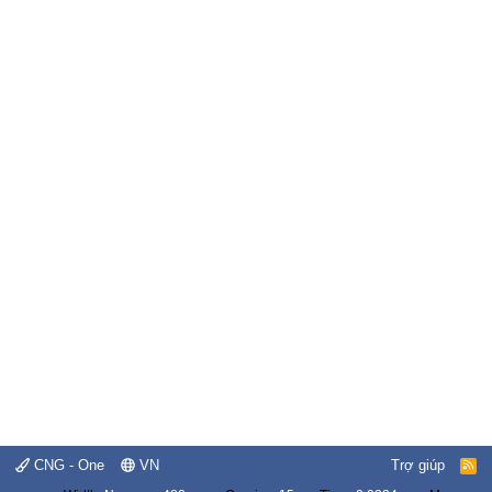
CNG - One
VN
Trợ giúp
R
S