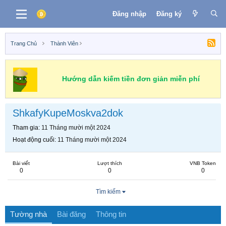
Đăng nhập
Đăng ký
Trang Chủ
Thành Viên
Hướng dẫn kiếm tiền đơn giản miễn phí
ShkafyKupeMoskva2dok
Tham gia
11 Tháng mười một 2024
Hoạt động cuối
11 Tháng mười một 2024
Bài viết
Lượt thích
VNB Token
0
0
0
Tìm kiếm
Tường nhà
Bài đăng
Thông tin