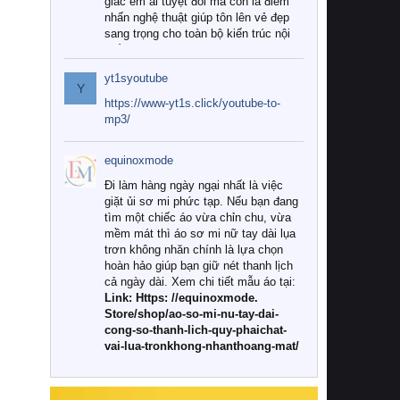
giác êm ái tuyệt đối mà còn là điểm
nhấn nghệ thuật giúp tôn lên vẻ đẹp
sang trọng cho toàn bộ kiến trúc nội
thất.
yt1syoutube
Tuy nhiên, giữa thị trường đa dạng
Y
với vô vàn thương hiệu và mẫu mã
https://www-yt1s.click/youtube-to-
như hiện nay, làm thế nào để chọn
mp3/
được những bộ chăn ga gối đệm cao
cấp thực sự chất lượng, phù hợp với
equinoxmode
khí hậu và nhu cầu sử dụng của gia
đình? Hãy cùng chúng tôi đi tìm lời
Đi làm hàng ngày ngại nhất là việc
giải đáp chi tiết qua bài viết dưới đây.
giặt ủi sơ mi phức tạp. Nếu bạn đang
tìm một chiếc áo vừa chỉn chu, vừa
1. Tại sao các gia đình hiện đại lại ưa
mềm mát thì áo sơ mi nữ tay dài lụa
chuộng chăn ga gối đệm cao cấp?
trơn không nhăn chính là lựa chọn
hoàn hảo giúp bạn giữ nét thanh lịch
Khác với các dòng sản phẩm thông
cả ngày dài. Xem chi tiết mẫu áo tại:
thường, những bộ chăn ga gối đệm
Link: Https: //equinoxmode.
cao cấp trải qua quy trình sản xuất
Store/shop/ao-so-mi-nu-tay-dai-
nghiêm ngặt từ khâu chọn lọc nguyên
cong-so-thanh-lich-quy-phaichat-
liệu tự nhiên đến công nghệ dệt
vai-lua-tronkhong-nhanthoang-mat/
nhuộm hiện đại không chứa hóa chất
độc hại. Khi sử dụng dòng sản phẩm
này, bạn sẽ cảm nhận rõ rệt sự khác