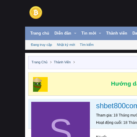
Trang chủ
Diễn đàn
Tin mới
Thành viên
Da
Đang truy cập
Nhật ký mới
Tìm kiếm
Trang Chủ
Thành Viên
Hướng dẫ
shbet800co
S
Tham gia
18 Tháng mườ
Hoạt động cuối
18 Thán
Bài viết