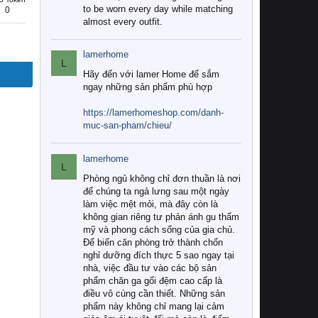
to be worn every day while matching
0
almost every outfit.
lamerhome
L
Hãy đến với lamer Home để sắm
ngay những sản phẩm phù hợp
https://lamerhomeshop.com/danh-
muc-san-pham/chieu/
lamerhome
L
Phòng ngủ không chỉ đơn thuần là nơi
để chúng ta ngả lưng sau một ngày
làm việc mệt mỏi, mà đây còn là
không gian riêng tư phản ánh gu thẩm
mỹ và phong cách sống của gia chủ.
Để biến căn phòng trở thành chốn
nghỉ dưỡng đích thực 5 sao ngay tại
nhà, việc đầu tư vào các bộ sản
phẩm chăn ga gối đệm cao cấp là
điều vô cùng cần thiết. Những sản
phẩm này không chỉ mang lại cảm