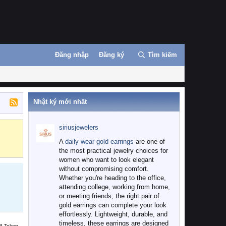
Đăng nhập
Đăng ký
Tìm kiếm
Nhật ký mới nhất
siriusjewelers
Binance
MEXC
A
daily wear gold earrings
are one of
the most practical jewelry choices for
women who want to look elegant
without compromising comfort.
Whether you're heading to the office,
attending college, working from home,
or meeting friends, the right pair of
gold earrings can complete your look
effortlessly. Lightweight, durable, and
timeless, these earrings are designed
B Token