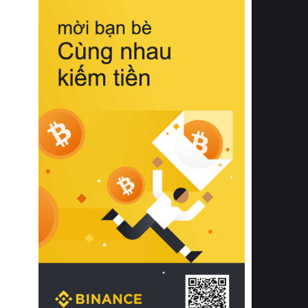
biệt từ bề mặt vải mềm mịn, khả năng
thoáng khí tuyệt vời cho đến độ đàn
hồi chuẩn xác của phần đệm nâng đỡ
cột sống.
Bên cạnh đó, việc lựa chọn các dòng
sản phẩm đạt chuẩn chất lượng quốc
tế còn giúp ngăn ngừa tình trạng kích
ứng da, hạn chế sự phát triển của vi
khuẩn và nấm mốc trong điều kiện
thời tiết nóng ẩm. Bạn có thể tìm hiểu
thêm các nghiên cứu khoa học về tác
động của giấc ngủ và môi trường
phòng ngủ đối với sức khỏe con
người tại Sleep Foundation (External
Link) để có cái nhìn toàn diện hơn.
2. Các tiêu chí vàng khi lựa chọn
chăn ga gối đệm cao cấp cho phòng
ngủ
Để sở hữu một bộ chăn ga gối đệm
cao cấp hoàn hảo cả về thẩm mỹ lẫn
công năng, người tiêu dùng cần cân
nhắc kỹ lưỡng các tiêu chí quan trọng