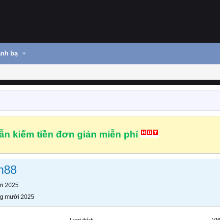
nh bạ
n kiếm tiền đơn giản miễn phí
m88
i 2025
g mười 2025
Lượt thích
VN