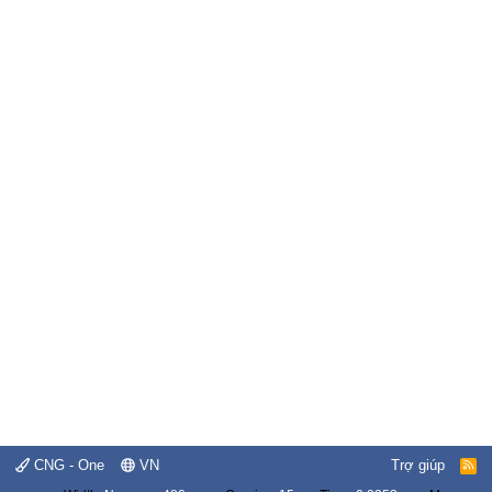
CNG - One
VN
Trợ giúp
R
S