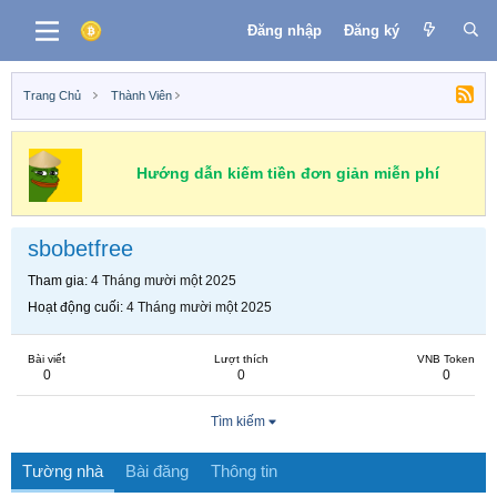
Đăng nhập
Đăng ký
Trang Chủ
Thành Viên
Hướng dẫn kiếm tiền đơn giản miễn phí
sbobetfree
Tham gia
4 Tháng mười một 2025
Hoạt động cuối
4 Tháng mười một 2025
Bài viết
Lượt thích
VNB Token
0
0
0
Tìm kiếm
Tường nhà
Bài đăng
Thông tin