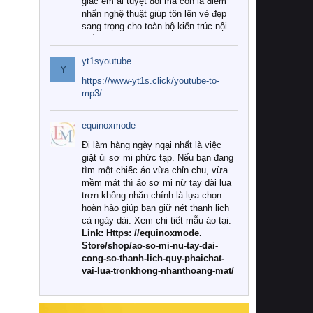
giác êm ái tuyệt đối mà còn là điểm
nhấn nghệ thuật giúp tôn lên vẻ đẹp
sang trọng cho toàn bộ kiến trúc nội
thất.
yt1syoutube
Tuy nhiên, giữa thị trường đa dạng
Y
với vô vàn thương hiệu và mẫu mã
https://www-yt1s.click/youtube-to-
như hiện nay, làm thế nào để chọn
mp3/
được những bộ chăn ga gối đệm cao
cấp thực sự chất lượng, phù hợp với
equinoxmode
khí hậu và nhu cầu sử dụng của gia
đình? Hãy cùng chúng tôi đi tìm lời
Đi làm hàng ngày ngại nhất là việc
giải đáp chi tiết qua bài viết dưới đây.
giặt ủi sơ mi phức tạp. Nếu bạn đang
tìm một chiếc áo vừa chỉn chu, vừa
1. Tại sao các gia đình hiện đại lại ưa
mềm mát thì áo sơ mi nữ tay dài lụa
chuộng chăn ga gối đệm cao cấp?
trơn không nhăn chính là lựa chọn
hoàn hảo giúp bạn giữ nét thanh lịch
Khác với các dòng sản phẩm thông
cả ngày dài. Xem chi tiết mẫu áo tại:
thường, những bộ chăn ga gối đệm
Link: Https: //equinoxmode.
cao cấp trải qua quy trình sản xuất
Store/shop/ao-so-mi-nu-tay-dai-
nghiêm ngặt từ khâu chọn lọc nguyên
cong-so-thanh-lich-quy-phaichat-
liệu tự nhiên đến công nghệ dệt
vai-lua-tronkhong-nhanthoang-mat/
nhuộm hiện đại không chứa hóa chất
độc hại. Khi sử dụng dòng sản phẩm
này, bạn sẽ cảm nhận rõ rệt sự khác