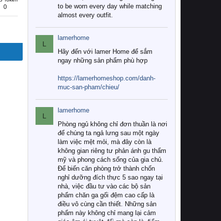
to be worn every day while matching
0
almost every outfit.
lamerhome
L
Hãy đến với lamer Home để sắm
ngay những sản phẩm phù hợp
https://lamerhomeshop.com/danh-
muc-san-pham/chieu/
lamerhome
L
Phòng ngủ không chỉ đơn thuần là nơi
để chúng ta ngả lưng sau một ngày
làm việc mệt mỏi, mà đây còn là
không gian riêng tư phản ánh gu thẩm
mỹ và phong cách sống của gia chủ.
Để biến căn phòng trở thành chốn
nghỉ dưỡng đích thực 5 sao ngay tại
nhà, việc đầu tư vào các bộ sản
phẩm chăn ga gối đệm cao cấp là
điều vô cùng cần thiết. Những sản
phẩm này không chỉ mang lại cảm