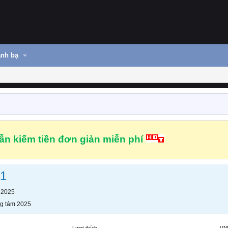
nh bạ
n kiếm tiền đơn giản miễn phí
1
 2025
g tám 2025
Lượt thích
VN