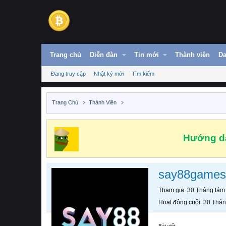
Trang chủ
Diễn đàn
Tin mới
Thành viên
Da
Đang truy cập
Nhật ký mới
Tìm kiếm
Trang Chủ
Thành Viên
Hướng dẫ
say88games
Tham gia
30 Tháng tám
Hoạt động cuối
30 Thán
Bài viết