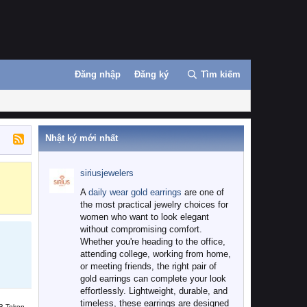
Đăng nhập
Đăng ký
Tìm kiếm
Nhật ký mới nhất
siriusjewelers
Binance
MEXC
A
daily wear gold earrings
are one of
the most practical jewelry choices for
women who want to look elegant
without compromising comfort.
Whether you're heading to the office,
attending college, working from home,
or meeting friends, the right pair of
gold earrings can complete your look
effortlessly. Lightweight, durable, and
timeless, these earrings are designed
B Token