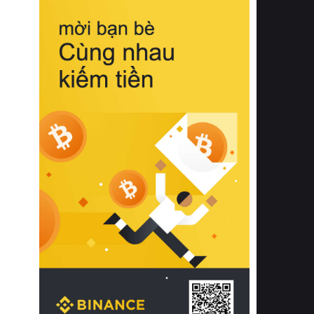
biệt từ bề mặt vải mềm mịn, khả năng
thoáng khí tuyệt vời cho đến độ đàn
hồi chuẩn xác của phần đệm nâng đỡ
cột sống.
Bên cạnh đó, việc lựa chọn các dòng
sản phẩm đạt chuẩn chất lượng quốc
tế còn giúp ngăn ngừa tình trạng kích
ứng da, hạn chế sự phát triển của vi
khuẩn và nấm mốc trong điều kiện
thời tiết nóng ẩm. Bạn có thể tìm hiểu
thêm các nghiên cứu khoa học về tác
động của giấc ngủ và môi trường
phòng ngủ đối với sức khỏe con
người tại Sleep Foundation (External
Link) để có cái nhìn toàn diện hơn.
2. Các tiêu chí vàng khi lựa chọn
chăn ga gối đệm cao cấp cho phòng
ngủ
Để sở hữu một bộ chăn ga gối đệm
cao cấp hoàn hảo cả về thẩm mỹ lẫn
công năng, người tiêu dùng cần cân
nhắc kỹ lưỡng các tiêu chí quan trọng