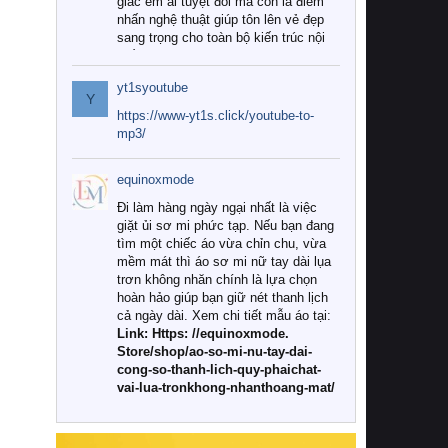
giác êm ái tuyệt đối mà còn là điểm
nhấn nghệ thuật giúp tôn lên vẻ đẹp
sang trọng cho toàn bộ kiến trúc nội
thất.
yt1syoutube
Tuy nhiên, giữa thị trường đa dạng
Y
với vô vàn thương hiệu và mẫu mã
https://www-yt1s.click/youtube-to-
như hiện nay, làm thế nào để chọn
mp3/
được những bộ chăn ga gối đệm cao
cấp thực sự chất lượng, phù hợp với
equinoxmode
khí hậu và nhu cầu sử dụng của gia
đình? Hãy cùng chúng tôi đi tìm lời
Đi làm hàng ngày ngại nhất là việc
giải đáp chi tiết qua bài viết dưới đây.
giặt ủi sơ mi phức tạp. Nếu bạn đang
tìm một chiếc áo vừa chỉn chu, vừa
1. Tại sao các gia đình hiện đại lại ưa
mềm mát thì áo sơ mi nữ tay dài lụa
chuộng chăn ga gối đệm cao cấp?
trơn không nhăn chính là lựa chọn
hoàn hảo giúp bạn giữ nét thanh lịch
Khác với các dòng sản phẩm thông
cả ngày dài. Xem chi tiết mẫu áo tại:
thường, những bộ chăn ga gối đệm
Link: Https: //equinoxmode.
cao cấp trải qua quy trình sản xuất
Store/shop/ao-so-mi-nu-tay-dai-
nghiêm ngặt từ khâu chọn lọc nguyên
cong-so-thanh-lich-quy-phaichat-
liệu tự nhiên đến công nghệ dệt
vai-lua-tronkhong-nhanthoang-mat/
nhuộm hiện đại không chứa hóa chất
độc hại. Khi sử dụng dòng sản phẩm
này, bạn sẽ cảm nhận rõ rệt sự khác