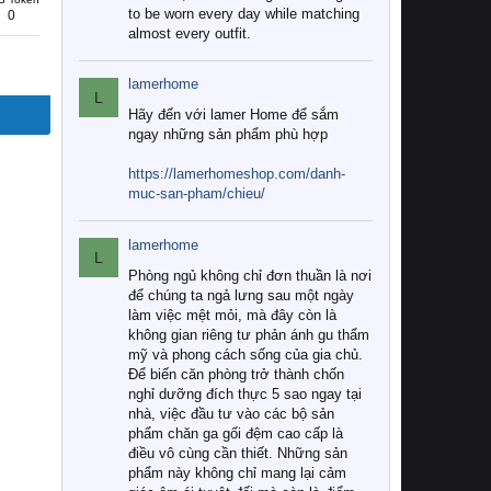
to be worn every day while matching
0
almost every outfit.
lamerhome
L
Hãy đến với lamer Home để sắm
ngay những sản phẩm phù hợp
https://lamerhomeshop.com/danh-
muc-san-pham/chieu/
lamerhome
L
Phòng ngủ không chỉ đơn thuần là nơi
để chúng ta ngả lưng sau một ngày
làm việc mệt mỏi, mà đây còn là
không gian riêng tư phản ánh gu thẩm
mỹ và phong cách sống của gia chủ.
Để biến căn phòng trở thành chốn
nghỉ dưỡng đích thực 5 sao ngay tại
nhà, việc đầu tư vào các bộ sản
phẩm chăn ga gối đệm cao cấp là
điều vô cùng cần thiết. Những sản
phẩm này không chỉ mang lại cảm