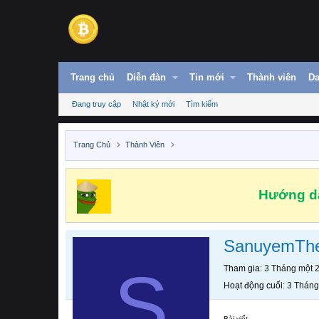
Trang chủ
Diễn đàn
Tin mới
Thành viên
Da
Đang truy cập
Nhật ký mới
Tìm kiếm
Trang Chủ
Thành Viên
Hướng dẫ
SanuyemTh
S
Tham gia
3 Tháng một 
Hoạt động cuối
3 Tháng
Bài viết