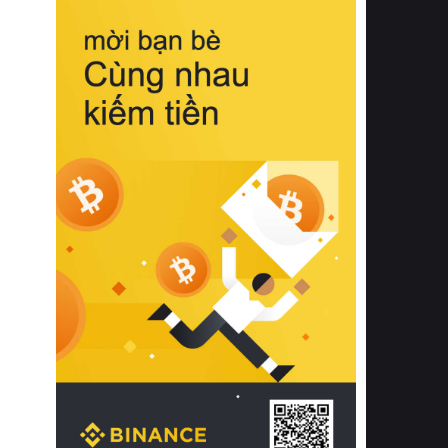
biệt từ bề mặt vải mềm mịn, khả năng
thoáng khí tuyệt vời cho đến độ đàn
hồi chuẩn xác của phần đệm nâng đỡ
cột sống.
Bên cạnh đó, việc lựa chọn các dòng
sản phẩm đạt chuẩn chất lượng quốc
tế còn giúp ngăn ngừa tình trạng kích
ứng da, hạn chế sự phát triển của vi
khuẩn và nấm mốc trong điều kiện
thời tiết nóng ẩm. Bạn có thể tìm hiểu
thêm các nghiên cứu khoa học về tác
động của giấc ngủ và môi trường
phòng ngủ đối với sức khỏe con
người tại Sleep Foundation (External
Link) để có cái nhìn toàn diện hơn.
2. Các tiêu chí vàng khi lựa chọn
chăn ga gối đệm cao cấp cho phòng
ngủ
Để sở hữu một bộ chăn ga gối đệm
cao cấp hoàn hảo cả về thẩm mỹ lẫn
công năng, người tiêu dùng cần cân
nhắc kỹ lưỡng các tiêu chí quan trọng