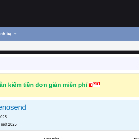
nh bạ
n kiếm tiền đơn giản miễn phí
enosend
2025
 một 2025
Lượt thích
VN