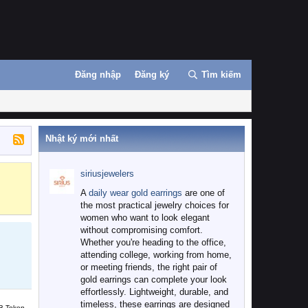
Đăng nhập
Đăng ký
Tìm kiếm
Nhật ký mới nhất
siriusjewelers
Binance
MEXC
A
daily wear gold earrings
are one of
the most practical jewelry choices for
women who want to look elegant
without compromising comfort.
Whether you're heading to the office,
attending college, working from home,
or meeting friends, the right pair of
gold earrings can complete your look
effortlessly. Lightweight, durable, and
timeless, these earrings are designed
B Token