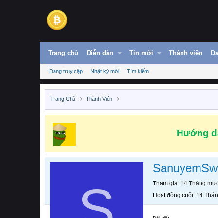
Trang chủ
Diễn đàn
Tin mới
Thành viên
Da
Đang truy cập
Nhật ký mới
Tìm kiếm
Trang Chủ
Thành Viên
Hướng dẫ
SanuyemSwi
S
Tham gia
14 Tháng mườ
Hoạt động cuối
14 Thán
Bài viết