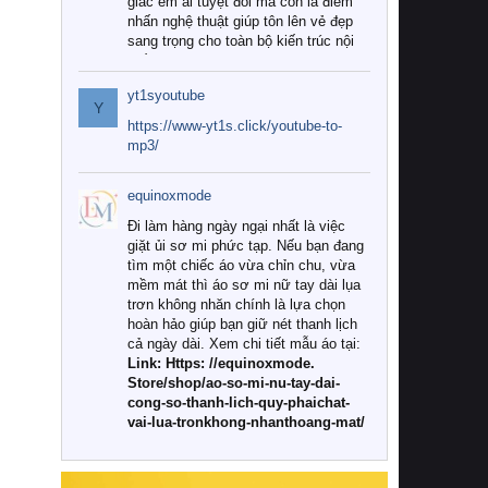
giác êm ái tuyệt đối mà còn là điểm
nhấn nghệ thuật giúp tôn lên vẻ đẹp
sang trọng cho toàn bộ kiến trúc nội
thất.
yt1syoutube
Tuy nhiên, giữa thị trường đa dạng
Y
với vô vàn thương hiệu và mẫu mã
https://www-yt1s.click/youtube-to-
như hiện nay, làm thế nào để chọn
mp3/
được những bộ chăn ga gối đệm cao
cấp thực sự chất lượng, phù hợp với
equinoxmode
khí hậu và nhu cầu sử dụng của gia
đình? Hãy cùng chúng tôi đi tìm lời
Đi làm hàng ngày ngại nhất là việc
giải đáp chi tiết qua bài viết dưới đây.
giặt ủi sơ mi phức tạp. Nếu bạn đang
tìm một chiếc áo vừa chỉn chu, vừa
1. Tại sao các gia đình hiện đại lại ưa
mềm mát thì áo sơ mi nữ tay dài lụa
chuộng chăn ga gối đệm cao cấp?
trơn không nhăn chính là lựa chọn
hoàn hảo giúp bạn giữ nét thanh lịch
Khác với các dòng sản phẩm thông
cả ngày dài. Xem chi tiết mẫu áo tại:
thường, những bộ chăn ga gối đệm
Link: Https: //equinoxmode.
cao cấp trải qua quy trình sản xuất
Store/shop/ao-so-mi-nu-tay-dai-
nghiêm ngặt từ khâu chọn lọc nguyên
cong-so-thanh-lich-quy-phaichat-
liệu tự nhiên đến công nghệ dệt
vai-lua-tronkhong-nhanthoang-mat/
nhuộm hiện đại không chứa hóa chất
độc hại. Khi sử dụng dòng sản phẩm
này, bạn sẽ cảm nhận rõ rệt sự khác