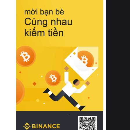
biệt từ bề mặt vải mềm mịn, khả năng
thoáng khí tuyệt vời cho đến độ đàn
hồi chuẩn xác của phần đệm nâng đỡ
cột sống.
Bên cạnh đó, việc lựa chọn các dòng
sản phẩm đạt chuẩn chất lượng quốc
tế còn giúp ngăn ngừa tình trạng kích
ứng da, hạn chế sự phát triển của vi
khuẩn và nấm mốc trong điều kiện
thời tiết nóng ẩm. Bạn có thể tìm hiểu
thêm các nghiên cứu khoa học về tác
động của giấc ngủ và môi trường
phòng ngủ đối với sức khỏe con
người tại Sleep Foundation (External
Link) để có cái nhìn toàn diện hơn.
2. Các tiêu chí vàng khi lựa chọn
chăn ga gối đệm cao cấp cho phòng
ngủ
Để sở hữu một bộ chăn ga gối đệm
cao cấp hoàn hảo cả về thẩm mỹ lẫn
công năng, người tiêu dùng cần cân
nhắc kỹ lưỡng các tiêu chí quan trọng