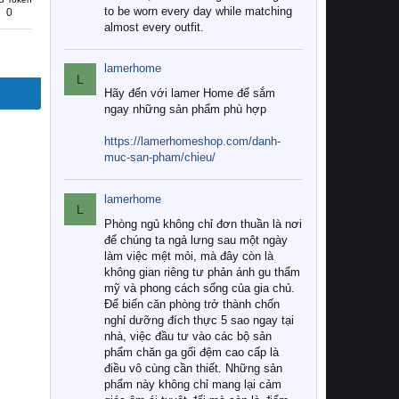
to be worn every day while matching
0
almost every outfit.
lamerhome
L
Hãy đến với lamer Home để sắm
ngay những sản phẩm phù hợp
https://lamerhomeshop.com/danh-
muc-san-pham/chieu/
lamerhome
L
Phòng ngủ không chỉ đơn thuần là nơi
để chúng ta ngả lưng sau một ngày
làm việc mệt mỏi, mà đây còn là
không gian riêng tư phản ánh gu thẩm
mỹ và phong cách sống của gia chủ.
Để biến căn phòng trở thành chốn
nghỉ dưỡng đích thực 5 sao ngay tại
nhà, việc đầu tư vào các bộ sản
phẩm chăn ga gối đệm cao cấp là
điều vô cùng cần thiết. Những sản
phẩm này không chỉ mang lại cảm