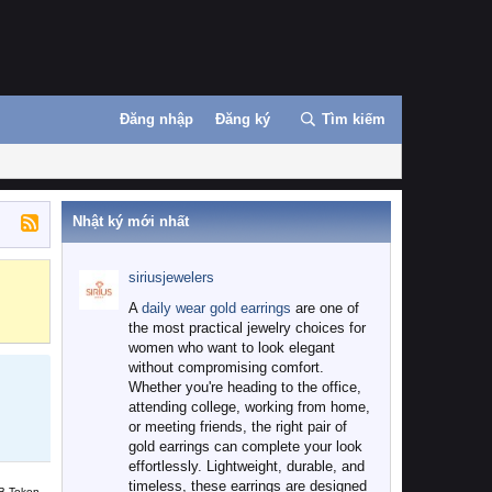
Đăng nhập
Đăng ký
Tìm kiếm
Nhật ký mới nhất
siriusjewelers
Binance
MEXC
A
daily wear gold earrings
are one of
the most practical jewelry choices for
women who want to look elegant
without compromising comfort.
Whether you're heading to the office,
attending college, working from home,
or meeting friends, the right pair of
gold earrings can complete your look
effortlessly. Lightweight, durable, and
timeless, these earrings are designed
B Token