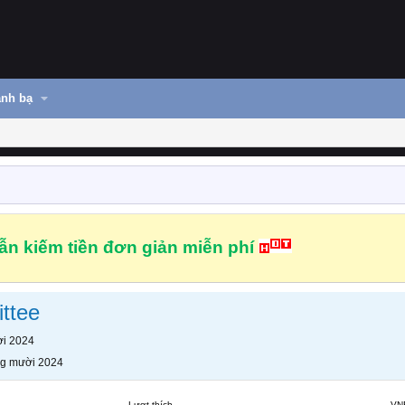
nh bạ
n kiếm tiền đơn giản miễn phí
ttee
i 2024
g mười 2024
Lượt thích
VN