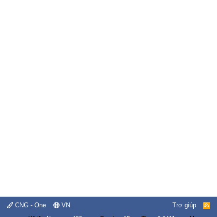
CNG - One
VN
Trợ giúp
R
S