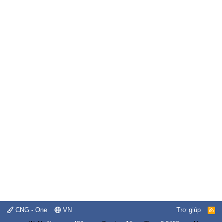
CNG - One
VN
Trợ giúp
R
S