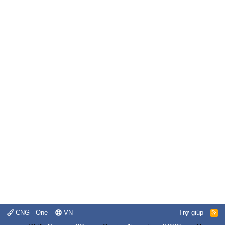
CNG - One
VN
Trợ giúp
R
S