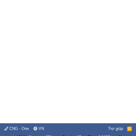
CNG - One
VN
Trợ giúp
R
S