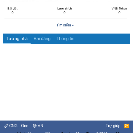
Bài viết
Lượt thích
VNB Token
0
0
0
Tìm kiếm
Tường nhà
Bài đăng
Thông tin
CNG - One
VN
Trợ giúp
R
S