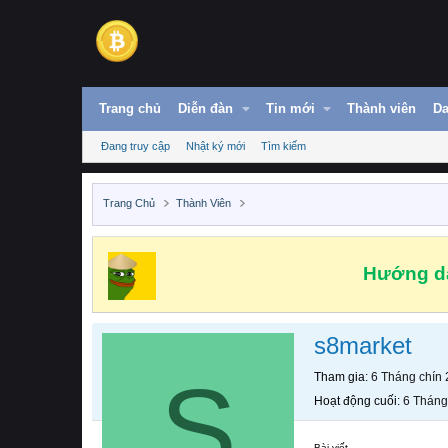
Trang chủ
Diễn đàn
Tin mới
Thành viên
Da
Đang truy cập
Nhật ký mới
Tìm kiếm
Trang Chủ
Thành Viên
Hướng dẫ
s8market
S
Tham gia
6 Tháng chín
Hoạt động cuối
6 Tháng
Bài viết