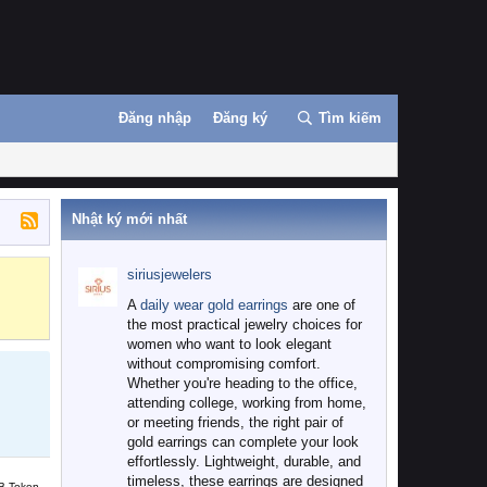
Đăng nhập
Đăng ký
Tìm kiếm
Nhật ký mới nhất
siriusjewelers
Binance
MEXC
A
daily wear gold earrings
are one of
the most practical jewelry choices for
women who want to look elegant
without compromising comfort.
Whether you're heading to the office,
attending college, working from home,
or meeting friends, the right pair of
gold earrings can complete your look
effortlessly. Lightweight, durable, and
timeless, these earrings are designed
B Token