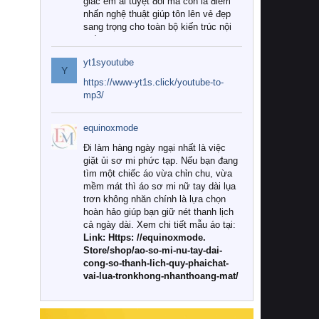
giác êm ái tuyệt đối mà còn là điểm
nhấn nghệ thuật giúp tôn lên vẻ đẹp
sang trọng cho toàn bộ kiến trúc nội
thất.
yt1syoutube
Tuy nhiên, giữa thị trường đa dạng
Y
với vô vàn thương hiệu và mẫu mã
https://www-yt1s.click/youtube-to-
như hiện nay, làm thế nào để chọn
mp3/
được những bộ chăn ga gối đệm cao
cấp thực sự chất lượng, phù hợp với
equinoxmode
khí hậu và nhu cầu sử dụng của gia
đình? Hãy cùng chúng tôi đi tìm lời
Đi làm hàng ngày ngại nhất là việc
giải đáp chi tiết qua bài viết dưới đây.
giặt ủi sơ mi phức tạp. Nếu bạn đang
tìm một chiếc áo vừa chỉn chu, vừa
1. Tại sao các gia đình hiện đại lại ưa
mềm mát thì áo sơ mi nữ tay dài lụa
chuộng chăn ga gối đệm cao cấp?
trơn không nhăn chính là lựa chọn
hoàn hảo giúp bạn giữ nét thanh lịch
Khác với các dòng sản phẩm thông
cả ngày dài. Xem chi tiết mẫu áo tại:
thường, những bộ chăn ga gối đệm
Link: Https: //equinoxmode.
cao cấp trải qua quy trình sản xuất
Store/shop/ao-so-mi-nu-tay-dai-
nghiêm ngặt từ khâu chọn lọc nguyên
cong-so-thanh-lich-quy-phaichat-
liệu tự nhiên đến công nghệ dệt
vai-lua-tronkhong-nhanthoang-mat/
nhuộm hiện đại không chứa hóa chất
độc hại. Khi sử dụng dòng sản phẩm
này, bạn sẽ cảm nhận rõ rệt sự khác