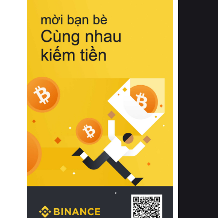
biệt từ bề mặt vải mềm mịn, khả năng
thoáng khí tuyệt vời cho đến độ đàn
hồi chuẩn xác của phần đệm nâng đỡ
cột sống.
Bên cạnh đó, việc lựa chọn các dòng
sản phẩm đạt chuẩn chất lượng quốc
tế còn giúp ngăn ngừa tình trạng kích
ứng da, hạn chế sự phát triển của vi
khuẩn và nấm mốc trong điều kiện
thời tiết nóng ẩm. Bạn có thể tìm hiểu
thêm các nghiên cứu khoa học về tác
động của giấc ngủ và môi trường
phòng ngủ đối với sức khỏe con
người tại Sleep Foundation (External
Link) để có cái nhìn toàn diện hơn.
2. Các tiêu chí vàng khi lựa chọn
chăn ga gối đệm cao cấp cho phòng
ngủ
Để sở hữu một bộ chăn ga gối đệm
cao cấp hoàn hảo cả về thẩm mỹ lẫn
công năng, người tiêu dùng cần cân
nhắc kỹ lưỡng các tiêu chí quan trọng