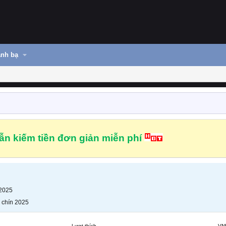
nh bạ
n kiếm tiền đơn giản miễn phí
 2025
 chín 2025
Lượt thích
VN