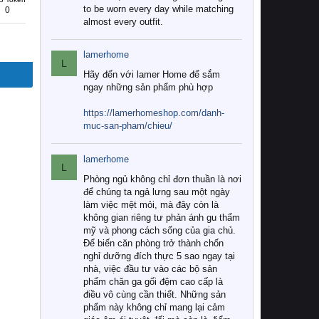
to be worn every day while matching
0
almost every outfit.
lamerhome
L
Hãy đến với lamer Home để sắm
ngay những sản phẩm phù hợp
https://lamerhomeshop.com/danh-
muc-san-pham/chieu/
lamerhome
L
Phòng ngủ không chỉ đơn thuần là nơi
để chúng ta ngả lưng sau một ngày
làm việc mệt mỏi, mà đây còn là
không gian riêng tư phản ánh gu thẩm
mỹ và phong cách sống của gia chủ.
Để biến căn phòng trở thành chốn
nghỉ dưỡng đích thực 5 sao ngay tại
nhà, việc đầu tư vào các bộ sản
phẩm chăn ga gối đệm cao cấp là
điều vô cùng cần thiết. Những sản
phẩm này không chỉ mang lại cảm