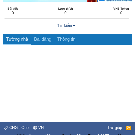
Bài viết
Lượt thích
VNB Token
0
0
0
Tìm kiếm
Tường nhà
Bài đăng
Thông tin
CNG - One
VN
Trợ giúp
R
S