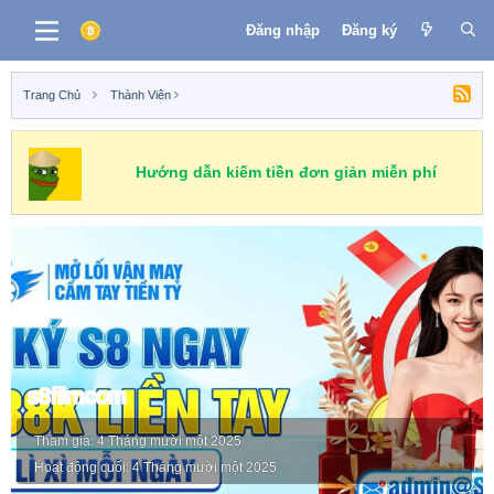
Đăng nhập
Đăng ký
Trang Chủ
Thành Viên
Hướng dẫn kiếm tiền đơn giản miễn phí
s8filmcom
Tham gia
4 Tháng mười một 2025
Hoạt động cuối
4 Tháng mười một 2025