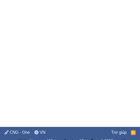
CNG - One
VN
Trợ giúp
R
S