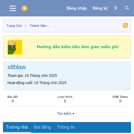
Đăng nhập
Đăng ký
Trang Chủ
Thành Viên
Hướng dẫn kiếm tiền đơn giản miễn phí
s8blaw
Tham gia
19 Tháng chín 2025
Hoạt động cuối
19 Tháng chín 2025
Bài viết
Lượt thích
VNB Token
0
0
0
Tìm kiếm
Tường nhà
Bài đăng
Thông tin