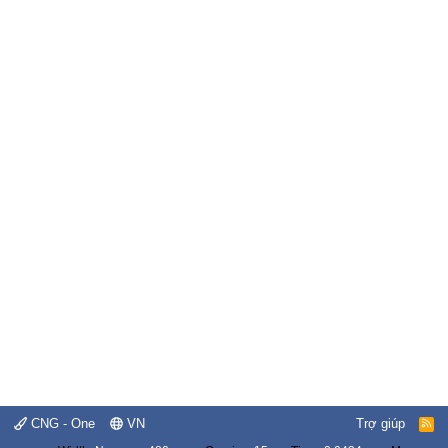
CNG - One
VN
Trợ giúp
R
S