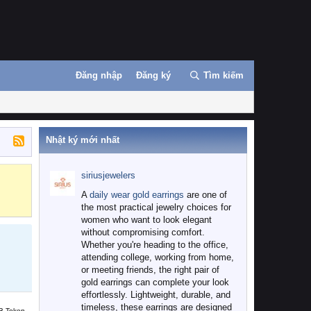
Đăng nhập
Đăng ký
Tìm kiếm
Nhật ký mới nhất
siriusjewelers
Binance
MEXC
A
daily wear gold earrings
are one of
the most practical jewelry choices for
women who want to look elegant
without compromising comfort.
Whether you're heading to the office,
attending college, working from home,
or meeting friends, the right pair of
gold earrings can complete your look
effortlessly. Lightweight, durable, and
timeless, these earrings are designed
B Token