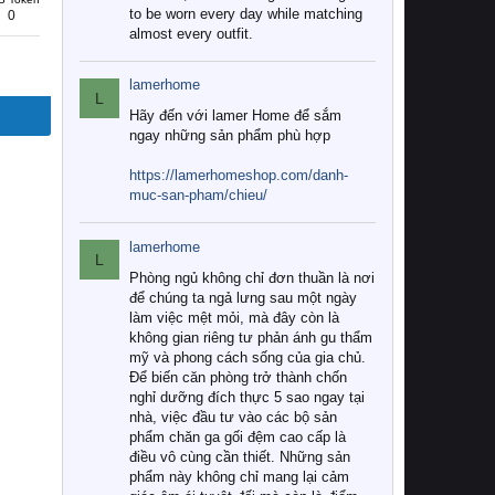
to be worn every day while matching
0
almost every outfit.
lamerhome
L
Hãy đến với lamer Home để sắm
ngay những sản phẩm phù hợp
https://lamerhomeshop.com/danh-
muc-san-pham/chieu/
lamerhome
L
Phòng ngủ không chỉ đơn thuần là nơi
để chúng ta ngả lưng sau một ngày
làm việc mệt mỏi, mà đây còn là
không gian riêng tư phản ánh gu thẩm
mỹ và phong cách sống của gia chủ.
Để biến căn phòng trở thành chốn
nghỉ dưỡng đích thực 5 sao ngay tại
nhà, việc đầu tư vào các bộ sản
phẩm chăn ga gối đệm cao cấp là
điều vô cùng cần thiết. Những sản
phẩm này không chỉ mang lại cảm