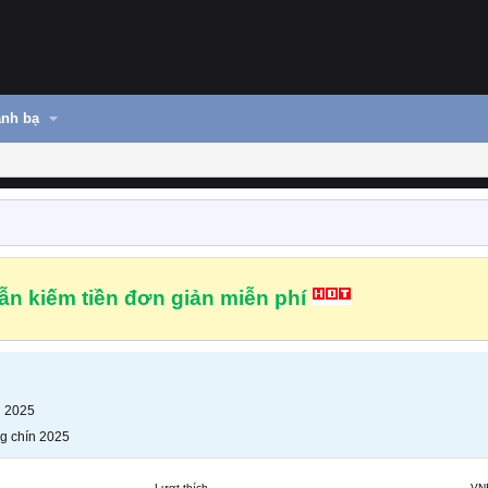
nh bạ
n kiếm tiền đơn giản miễn phí
n 2025
g chín 2025
Lượt thích
VN