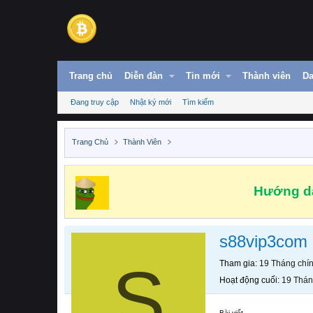
Trang chủ
Diễn đàn
Tin mới
Thành viên
Da
Đang truy cập
Nhật ký mới
Tìm kiếm
Trang Chủ
Thành Viên
Hướng dẫ
s88vip3com
S
Tham gia
19 Tháng chí
Hoạt động cuối
19 Thán
Bài viết