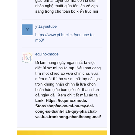
giác êm ái tuyệt đối mà còn là điểm
nhấn nghệ thuật giúp tôn lên vẻ đẹp
sang trọng cho toàn bộ kiến trúc nội
thất.
yt1syoutube
Tuy nhiên, giữa thị trường đa dạng
Y
với vô vàn thương hiệu và mẫu mã
https://www-yt1s.click/youtube-to-
như hiện nay, làm thế nào để chọn
mp3/
được những bộ chăn ga gối đệm cao
cấp thực sự chất lượng, phù hợp với
equinoxmode
khí hậu và nhu cầu sử dụng của gia
đình? Hãy cùng chúng tôi đi tìm lời
Đi làm hàng ngày ngại nhất là việc
giải đáp chi tiết qua bài viết dưới đây.
giặt ủi sơ mi phức tạp. Nếu bạn đang
tìm một chiếc áo vừa chỉn chu, vừa
1. Tại sao các gia đình hiện đại lại ưa
mềm mát thì áo sơ mi nữ tay dài lụa
chuộng chăn ga gối đệm cao cấp?
trơn không nhăn chính là lựa chọn
hoàn hảo giúp bạn giữ nét thanh lịch
Khác với các dòng sản phẩm thông
cả ngày dài. Xem chi tiết mẫu áo tại:
thường, những bộ chăn ga gối đệm
Link: Https: //equinoxmode.
cao cấp trải qua quy trình sản xuất
Store/shop/ao-so-mi-nu-tay-dai-
nghiêm ngặt từ khâu chọn lọc nguyên
cong-so-thanh-lich-quy-phaichat-
liệu tự nhiên đến công nghệ dệt
vai-lua-tronkhong-nhanthoang-mat/
nhuộm hiện đại không chứa hóa chất
độc hại. Khi sử dụng dòng sản phẩm
này, bạn sẽ cảm nhận rõ rệt sự khác