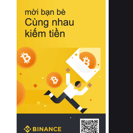
biệt từ bề mặt vải mềm mịn, khả năng
thoáng khí tuyệt vời cho đến độ đàn
hồi chuẩn xác của phần đệm nâng đỡ
cột sống.
Bên cạnh đó, việc lựa chọn các dòng
sản phẩm đạt chuẩn chất lượng quốc
tế còn giúp ngăn ngừa tình trạng kích
ứng da, hạn chế sự phát triển của vi
khuẩn và nấm mốc trong điều kiện
thời tiết nóng ẩm. Bạn có thể tìm hiểu
thêm các nghiên cứu khoa học về tác
động của giấc ngủ và môi trường
phòng ngủ đối với sức khỏe con
người tại Sleep Foundation (External
Link) để có cái nhìn toàn diện hơn.
2. Các tiêu chí vàng khi lựa chọn
chăn ga gối đệm cao cấp cho phòng
ngủ
Để sở hữu một bộ chăn ga gối đệm
cao cấp hoàn hảo cả về thẩm mỹ lẫn
công năng, người tiêu dùng cần cân
nhắc kỹ lưỡng các tiêu chí quan trọng