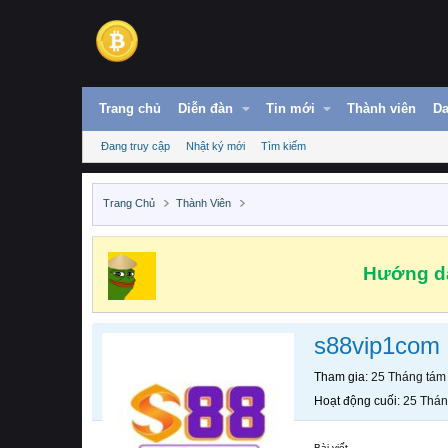
Trang chủ
Diễn đàn
Tin mới
Thành viên
Da
Đang truy cập
Nhật ký mới
Tìm kiếm
Trang Chủ
Thành Viên
Hướng dẫ
s88vip1com
Tham gia
25 Tháng tám
Hoạt động cuối
25 Thán
Bài viết