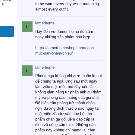
to be worn every day while matching
0
almost every outfit.
lamerhome
L
Hãy đến với lamer Home để sắm
ngay những sản phẩm phù hợp
https://lamerhomeshop.com/danh-
muc-san-pham/chieu/
lamerhome
L
Phòng ngủ không chỉ đơn thuần là nơi
để chúng ta ngả lưng sau một ngày
làm việc mệt mỏi, mà đây còn là
không gian riêng tư phản ánh gu thẩm
mỹ và phong cách sống của gia chủ.
Để biến căn phòng trở thành chốn
nghỉ dưỡng đích thực 5 sao ngay tại
nhà, việc đầu tư vào các bộ sản
phẩm chăn ga gối đệm cao cấp là
điều vô cùng cần thiết. Những sản
phẩm này không chỉ mang lại cảm