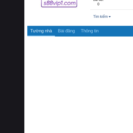
0
Tìm kiếm
Tường nhà
Bài đăng
Thông tin