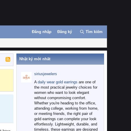
Đăng nhập
Đăng ký
Tìm kiếm
Nhật ký mới nhất
siriusjewelers
Binance
MEXC
A
daily wear gold earrings
are one of
the most practical jewelry choices for
women who want to look elegant
without compromising comfort.
Whether you're heading to the office,
attending college, working from home,
or meeting friends, the right pair of
gold earrings can complete your look
effortlessly. Lightweight, durable, and
timeless, these earrings are designed
B Token