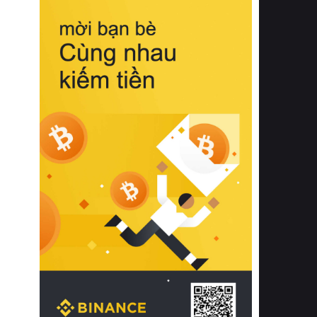
biệt từ bề mặt vải mềm mịn, khả năng
thoáng khí tuyệt vời cho đến độ đàn
hồi chuẩn xác của phần đệm nâng đỡ
cột sống.
Bên cạnh đó, việc lựa chọn các dòng
sản phẩm đạt chuẩn chất lượng quốc
tế còn giúp ngăn ngừa tình trạng kích
ứng da, hạn chế sự phát triển của vi
khuẩn và nấm mốc trong điều kiện
thời tiết nóng ẩm. Bạn có thể tìm hiểu
thêm các nghiên cứu khoa học về tác
động của giấc ngủ và môi trường
phòng ngủ đối với sức khỏe con
người tại Sleep Foundation (External
Link) để có cái nhìn toàn diện hơn.
2. Các tiêu chí vàng khi lựa chọn
chăn ga gối đệm cao cấp cho phòng
ngủ
Để sở hữu một bộ chăn ga gối đệm
cao cấp hoàn hảo cả về thẩm mỹ lẫn
công năng, người tiêu dùng cần cân
nhắc kỹ lưỡng các tiêu chí quan trọng