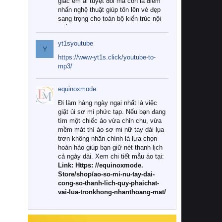
giác êm ái tuyệt đối mà còn là điểm
nhấn nghệ thuật giúp tôn lên vẻ đẹp
sang trọng cho toàn bộ kiến trúc nội
thất.
yt1syoutube
Tuy nhiên, giữa thị trường đa dạng
Y
với vô vàn thương hiệu và mẫu mã
https://www-yt1s.click/youtube-to-
như hiện nay, làm thế nào để chọn
mp3/
được những bộ chăn ga gối đệm cao
cấp thực sự chất lượng, phù hợp với
equinoxmode
khí hậu và nhu cầu sử dụng của gia
đình? Hãy cùng chúng tôi đi tìm lời
Đi làm hàng ngày ngại nhất là việc
giải đáp chi tiết qua bài viết dưới đây.
giặt ủi sơ mi phức tạp. Nếu bạn đang
tìm một chiếc áo vừa chỉn chu, vừa
1. Tại sao các gia đình hiện đại lại ưa
mềm mát thì áo sơ mi nữ tay dài lụa
chuộng chăn ga gối đệm cao cấp?
trơn không nhăn chính là lựa chọn
hoàn hảo giúp bạn giữ nét thanh lịch
Khác với các dòng sản phẩm thông
cả ngày dài. Xem chi tiết mẫu áo tại:
thường, những bộ chăn ga gối đệm
Link: Https: //equinoxmode.
cao cấp trải qua quy trình sản xuất
Store/shop/ao-so-mi-nu-tay-dai-
nghiêm ngặt từ khâu chọn lọc nguyên
cong-so-thanh-lich-quy-phaichat-
liệu tự nhiên đến công nghệ dệt
vai-lua-tronkhong-nhanthoang-mat/
nhuộm hiện đại không chứa hóa chất
độc hại. Khi sử dụng dòng sản phẩm
này, bạn sẽ cảm nhận rõ rệt sự khác