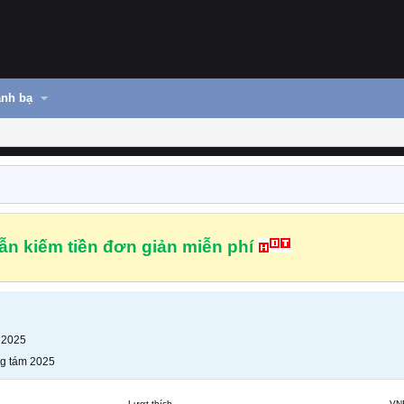
nh bạ
n kiếm tiền đơn giản miễn phí
 2025
g tám 2025
Lượt thích
VN