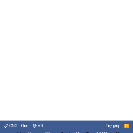
CNG - One
VN
Trợ giúp
R
S