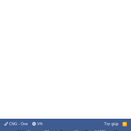
CNG - One
VN
Trợ giúp
R
S