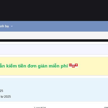
nh bạ
n kiếm tiền đơn giản miễn phí
025
 tư 2025
Lượt thích
VN