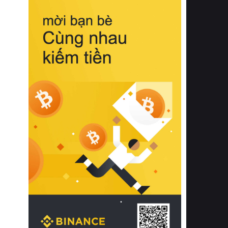
biệt từ bề mặt vải mềm mịn, khả năng
thoáng khí tuyệt vời cho đến độ đàn
hồi chuẩn xác của phần đệm nâng đỡ
cột sống.
Bên cạnh đó, việc lựa chọn các dòng
sản phẩm đạt chuẩn chất lượng quốc
tế còn giúp ngăn ngừa tình trạng kích
ứng da, hạn chế sự phát triển của vi
khuẩn và nấm mốc trong điều kiện
thời tiết nóng ẩm. Bạn có thể tìm hiểu
thêm các nghiên cứu khoa học về tác
động của giấc ngủ và môi trường
phòng ngủ đối với sức khỏe con
người tại Sleep Foundation (External
Link) để có cái nhìn toàn diện hơn.
2. Các tiêu chí vàng khi lựa chọn
chăn ga gối đệm cao cấp cho phòng
ngủ
Để sở hữu một bộ chăn ga gối đệm
cao cấp hoàn hảo cả về thẩm mỹ lẫn
công năng, người tiêu dùng cần cân
nhắc kỹ lưỡng các tiêu chí quan trọng