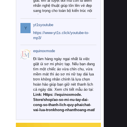
giác êm ái tuyệt đối mà còn là điểm
nhấn nghệ thuật giúp tôn lên vẻ đẹp
sang trọng cho toàn bộ kiến trúc nội
thất.
yt1syoutube
Tuy nhiên, giữa thị trường đa dạng
Y
với vô vàn thương hiệu và mẫu mã
https://www-yt1s.click/youtube-to-
như hiện nay, làm thế nào để chọn
mp3/
được những bộ chăn ga gối đệm cao
cấp thực sự chất lượng, phù hợp với
equinoxmode
khí hậu và nhu cầu sử dụng của gia
đình? Hãy cùng chúng tôi đi tìm lời
Đi làm hàng ngày ngại nhất là việc
giải đáp chi tiết qua bài viết dưới đây.
giặt ủi sơ mi phức tạp. Nếu bạn đang
tìm một chiếc áo vừa chỉn chu, vừa
1. Tại sao các gia đình hiện đại lại ưa
mềm mát thì áo sơ mi nữ tay dài lụa
chuộng chăn ga gối đệm cao cấp?
trơn không nhăn chính là lựa chọn
hoàn hảo giúp bạn giữ nét thanh lịch
Khác với các dòng sản phẩm thông
cả ngày dài. Xem chi tiết mẫu áo tại:
thường, những bộ chăn ga gối đệm
Link: Https: //equinoxmode.
cao cấp trải qua quy trình sản xuất
Store/shop/ao-so-mi-nu-tay-dai-
nghiêm ngặt từ khâu chọn lọc nguyên
cong-so-thanh-lich-quy-phaichat-
liệu tự nhiên đến công nghệ dệt
vai-lua-tronkhong-nhanthoang-mat/
nhuộm hiện đại không chứa hóa chất
độc hại. Khi sử dụng dòng sản phẩm
này, bạn sẽ cảm nhận rõ rệt sự khác