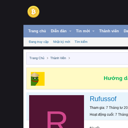
Trang chủ
Diễn đàn
Tin mới
Thành viên
Da
Đang truy cập
Nhật ký mới
Tìm kiếm
Trang Chủ
Thành Viên
Hướng dẫ
Rufussof
R
Tham gia
7 Tháng tư 2
Hoạt động cuối
7 Tháng
Bài viết