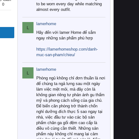
to be worn every day while matching
0
almost every outfit.
lamerhome
L
Hãy đến với lamer Home để sắm
ngay những sản phẩm phù hợp
https://lamerhomeshop.com/danh-
muc-san-pham/chieu/
lamerhome
L
Phòng ngủ không chỉ đơn thuần là nơi
để chúng ta ngả lưng sau một ngày
làm việc mệt mỏi, mà đây còn là
không gian riêng tư phản ánh gu thẩm
mỹ và phong cách sống của gia chủ.
Để biến căn phòng trở thành chốn
nghỉ dưỡng đích thực 5 sao ngay tại
nhà, việc đầu tư vào các bộ sản
phẩm chăn ga gối đệm cao cấp là
điều vô cùng cần thiết. Những sản
phẩm này không chỉ mang lại cảm