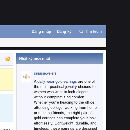
Đăng nhập
Đăng ký
Tìm kiếm
Nhật ký mới nhất
siriusjewelers
Binance
MEXC
A
daily wear gold earrings
are one of
the most practical jewelry choices for
women who want to look elegant
without compromising comfort.
Whether you're heading to the office,
attending college, working from home,
or meeting friends, the right pair of
gold earrings can complete your look
effortlessly. Lightweight, durable, and
timeless, these earrings are designed
B Token