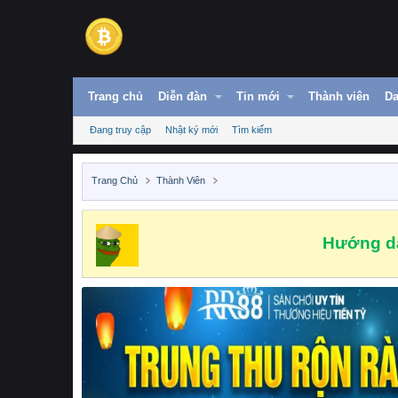
Trang chủ
Diễn đàn
Tin mới
Thành viên
Da
Đang truy cập
Nhật ký mới
Tìm kiếm
Trang Chủ
Thành Viên
Hướng dẫ