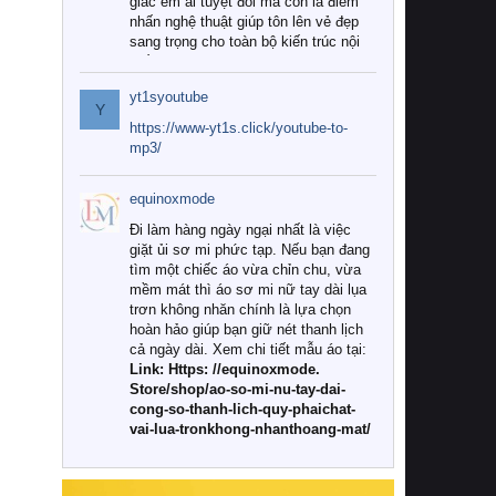
giác êm ái tuyệt đối mà còn là điểm
nhấn nghệ thuật giúp tôn lên vẻ đẹp
sang trọng cho toàn bộ kiến trúc nội
thất.
yt1syoutube
Tuy nhiên, giữa thị trường đa dạng
Y
với vô vàn thương hiệu và mẫu mã
https://www-yt1s.click/youtube-to-
như hiện nay, làm thế nào để chọn
mp3/
được những bộ chăn ga gối đệm cao
cấp thực sự chất lượng, phù hợp với
equinoxmode
khí hậu và nhu cầu sử dụng của gia
đình? Hãy cùng chúng tôi đi tìm lời
Đi làm hàng ngày ngại nhất là việc
giải đáp chi tiết qua bài viết dưới đây.
giặt ủi sơ mi phức tạp. Nếu bạn đang
tìm một chiếc áo vừa chỉn chu, vừa
1. Tại sao các gia đình hiện đại lại ưa
mềm mát thì áo sơ mi nữ tay dài lụa
chuộng chăn ga gối đệm cao cấp?
trơn không nhăn chính là lựa chọn
hoàn hảo giúp bạn giữ nét thanh lịch
Khác với các dòng sản phẩm thông
cả ngày dài. Xem chi tiết mẫu áo tại:
thường, những bộ chăn ga gối đệm
Link: Https: //equinoxmode.
cao cấp trải qua quy trình sản xuất
Store/shop/ao-so-mi-nu-tay-dai-
nghiêm ngặt từ khâu chọn lọc nguyên
cong-so-thanh-lich-quy-phaichat-
liệu tự nhiên đến công nghệ dệt
vai-lua-tronkhong-nhanthoang-mat/
nhuộm hiện đại không chứa hóa chất
độc hại. Khi sử dụng dòng sản phẩm
này, bạn sẽ cảm nhận rõ rệt sự khác