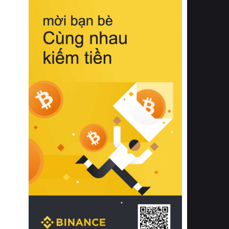
biệt từ bề mặt vải mềm mịn, khả năng
thoáng khí tuyệt vời cho đến độ đàn
hồi chuẩn xác của phần đệm nâng đỡ
cột sống.
Bên cạnh đó, việc lựa chọn các dòng
sản phẩm đạt chuẩn chất lượng quốc
tế còn giúp ngăn ngừa tình trạng kích
ứng da, hạn chế sự phát triển của vi
khuẩn và nấm mốc trong điều kiện
thời tiết nóng ẩm. Bạn có thể tìm hiểu
thêm các nghiên cứu khoa học về tác
động của giấc ngủ và môi trường
phòng ngủ đối với sức khỏe con
người tại Sleep Foundation (External
Link) để có cái nhìn toàn diện hơn.
2. Các tiêu chí vàng khi lựa chọn
chăn ga gối đệm cao cấp cho phòng
ngủ
Để sở hữu một bộ chăn ga gối đệm
cao cấp hoàn hảo cả về thẩm mỹ lẫn
công năng, người tiêu dùng cần cân
nhắc kỹ lưỡng các tiêu chí quan trọng