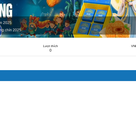
ín 2025
ng chín 2025
Lượt thích
VN
0