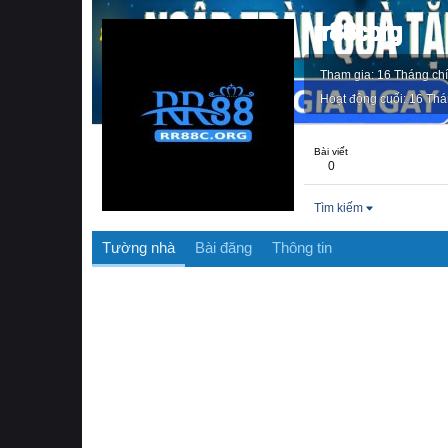
rr88corg
Tham gia
16 Tháng ch
Hoạt động cuối
16 Thá
Bài viết
0
Tìm kiếm
Tường nhà
Bài đăng
Thông tin