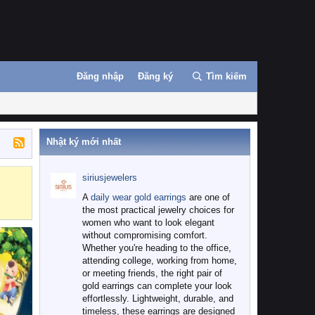
Đăng nhập
Đăng ký
Tìm kiếm
Nhật ký mới nhất
siriusjewelers
Binance
MEXC
A
daily wear gold earrings
are one of
the most practical jewelry choices for
women who want to look elegant
without compromising comfort.
Whether you're heading to the office,
attending college, working from home,
or meeting friends, the right pair of
gold earrings can complete your look
effortlessly. Lightweight, durable, and
timeless, these earrings are designed