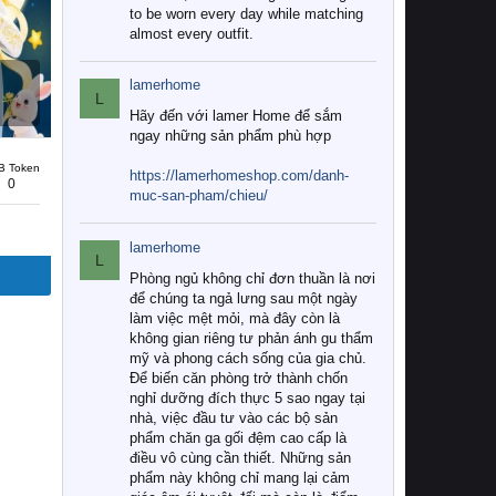
to be worn every day while matching
almost every outfit.
lamerhome
L
Hãy đến với lamer Home để sắm
ngay những sản phẩm phù hợp
B Token
https://lamerhomeshop.com/danh-
0
muc-san-pham/chieu/
lamerhome
L
Phòng ngủ không chỉ đơn thuần là nơi
để chúng ta ngả lưng sau một ngày
làm việc mệt mỏi, mà đây còn là
không gian riêng tư phản ánh gu thẩm
mỹ và phong cách sống của gia chủ.
Để biến căn phòng trở thành chốn
nghỉ dưỡng đích thực 5 sao ngay tại
nhà, việc đầu tư vào các bộ sản
phẩm chăn ga gối đệm cao cấp là
điều vô cùng cần thiết. Những sản
phẩm này không chỉ mang lại cảm