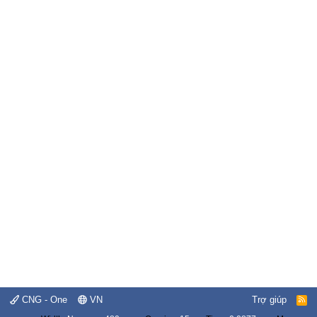
CNG - One
VN
Trợ giúp
R
S