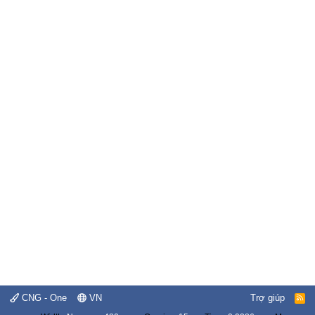
CNG - One
VN
Trợ giúp
R
S