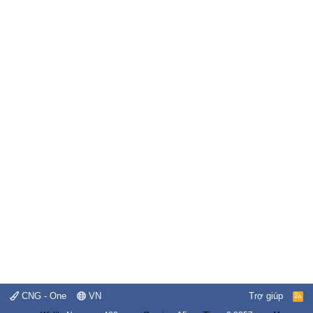
CNG - One
VN
Trợ giúp
R
S