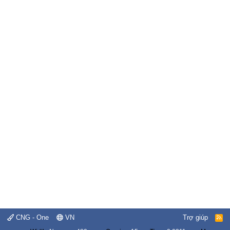
CNG - One
VN
Trợ giúp
R
S