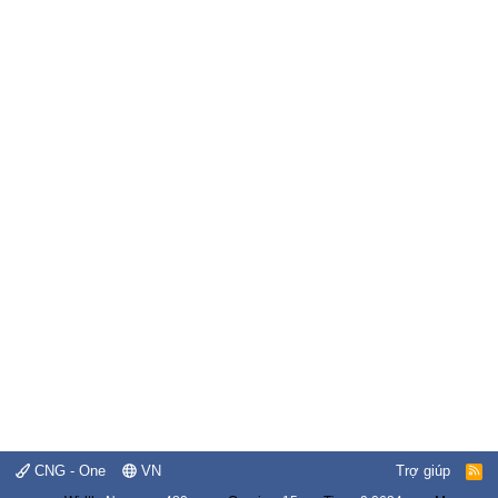
CNG - One
VN
Trợ giúp
R
S