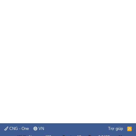
CNG - One
VN
Trợ giúp
R
S