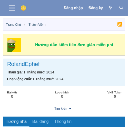
Đăng nhập
Đăng ký
Trang Chủ
Thành Viên
Hướng dẫn kiếm tiền đơn giản miễn phí
RolandEphef
Tham gia
1 Tháng mười 2024
Hoạt động cuối
1 Tháng mười 2024
Bài viết
Lượt thích
VNB Token
0
0
0
Tìm kiếm
Tường nhà
Bài đăng
Thông tin