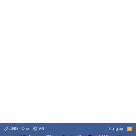
CNG - One
VN
Trợ giúp
R
S