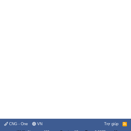
CNG - One
VN
Trợ giúp
R
S