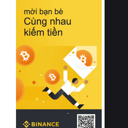
biệt từ bề mặt vải mềm mịn, khả năng
thoáng khí tuyệt vời cho đến độ đàn
hồi chuẩn xác của phần đệm nâng đỡ
cột sống.
Bên cạnh đó, việc lựa chọn các dòng
sản phẩm đạt chuẩn chất lượng quốc
tế còn giúp ngăn ngừa tình trạng kích
ứng da, hạn chế sự phát triển của vi
khuẩn và nấm mốc trong điều kiện
thời tiết nóng ẩm. Bạn có thể tìm hiểu
thêm các nghiên cứu khoa học về tác
động của giấc ngủ và môi trường
phòng ngủ đối với sức khỏe con
người tại Sleep Foundation (External
Link) để có cái nhìn toàn diện hơn.
2. Các tiêu chí vàng khi lựa chọn
chăn ga gối đệm cao cấp cho phòng
ngủ
Để sở hữu một bộ chăn ga gối đệm
cao cấp hoàn hảo cả về thẩm mỹ lẫn
công năng, người tiêu dùng cần cân
nhắc kỹ lưỡng các tiêu chí quan trọng