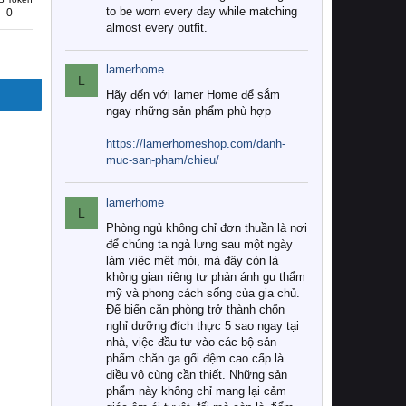
to be worn every day while matching
0
almost every outfit.
lamerhome
L
Hãy đến với lamer Home để sắm
ngay những sản phẩm phù hợp
https://lamerhomeshop.com/danh-
muc-san-pham/chieu/
lamerhome
L
Phòng ngủ không chỉ đơn thuần là nơi
để chúng ta ngả lưng sau một ngày
làm việc mệt mỏi, mà đây còn là
không gian riêng tư phản ánh gu thẩm
mỹ và phong cách sống của gia chủ.
Để biến căn phòng trở thành chốn
nghỉ dưỡng đích thực 5 sao ngay tại
nhà, việc đầu tư vào các bộ sản
phẩm chăn ga gối đệm cao cấp là
điều vô cùng cần thiết. Những sản
phẩm này không chỉ mang lại cảm