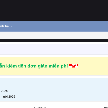
nh bạ
n kiếm tiền đơn giản miễn phí
n 2025
 mười 2025
Lượt thích
VN