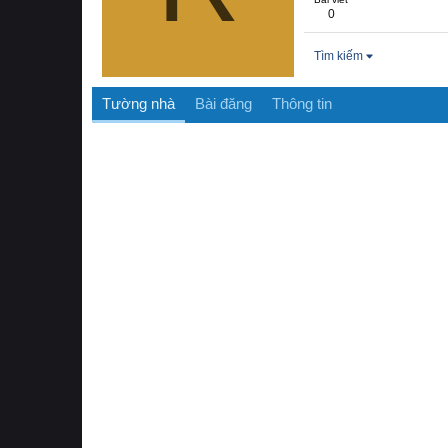
0
Tìm kiếm
Tường nhà
Bài đăng
Thông tin