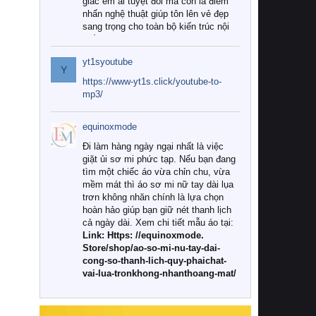
giác êm ái tuyệt đối mà còn là điểm
nhấn nghệ thuật giúp tôn lên vẻ đẹp
sang trọng cho toàn bộ kiến trúc nội
thất.
yt1syoutube
Tuy nhiên, giữa thị trường đa dạng
Y
với vô vàn thương hiệu và mẫu mã
https://www-yt1s.click/youtube-to-
như hiện nay, làm thế nào để chọn
mp3/
được những bộ chăn ga gối đệm cao
cấp thực sự chất lượng, phù hợp với
equinoxmode
khí hậu và nhu cầu sử dụng của gia
đình? Hãy cùng chúng tôi đi tìm lời
Đi làm hàng ngày ngại nhất là việc
giải đáp chi tiết qua bài viết dưới đây.
giặt ủi sơ mi phức tạp. Nếu bạn đang
tìm một chiếc áo vừa chỉn chu, vừa
1. Tại sao các gia đình hiện đại lại ưa
mềm mát thì áo sơ mi nữ tay dài lụa
chuộng chăn ga gối đệm cao cấp?
trơn không nhăn chính là lựa chọn
hoàn hảo giúp bạn giữ nét thanh lịch
Khác với các dòng sản phẩm thông
cả ngày dài. Xem chi tiết mẫu áo tại:
thường, những bộ chăn ga gối đệm
Link: Https: //equinoxmode.
cao cấp trải qua quy trình sản xuất
Store/shop/ao-so-mi-nu-tay-dai-
nghiêm ngặt từ khâu chọn lọc nguyên
cong-so-thanh-lich-quy-phaichat-
liệu tự nhiên đến công nghệ dệt
vai-lua-tronkhong-nhanthoang-mat/
nhuộm hiện đại không chứa hóa chất
độc hại. Khi sử dụng dòng sản phẩm
này, bạn sẽ cảm nhận rõ rệt sự khác