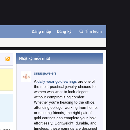
Đăng nhập
Đăng ký
Tìm kiếm
Nhật ký mới nhất
siriusjewelers
Binance
MEXC
A
daily wear gold earrings
are one of
the most practical jewelry choices for
women who want to look elegant
without compromising comfort.
Whether you're heading to the office,
attending college, working from home,
or meeting friends, the right pair of
gold earrings can complete your look
effortlessly. Lightweight, durable, and
timeless, these earrings are designed
B Token