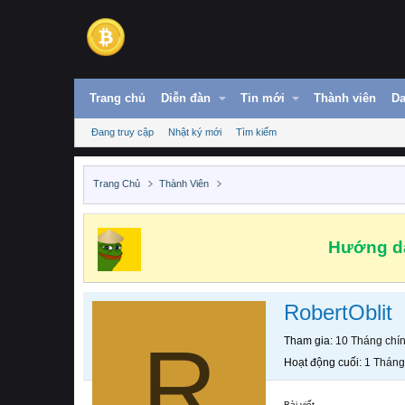
Trang chủ
Diễn đàn
Tin mới
Thành viên
Da
Đang truy cập
Nhật ký mới
Tìm kiếm
Trang Chủ
Thành Viên
Hướng dẫ
RobertOblit
R
Tham gia
10 Tháng chí
Hoạt động cuối
1 Tháng
Bài viết