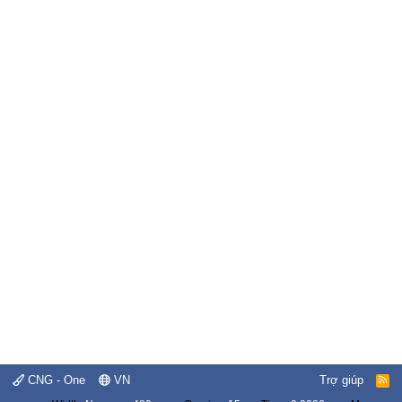
CNG - One
VN
Trợ giúp
R
S