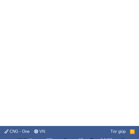
CNG - One
VN
Trợ giúp
R
S