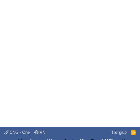
CNG - One
VN
Trợ giúp
R
S