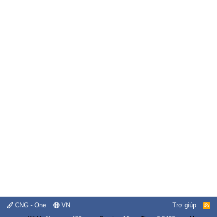
CNG - One
VN
Trợ giúp
R
S