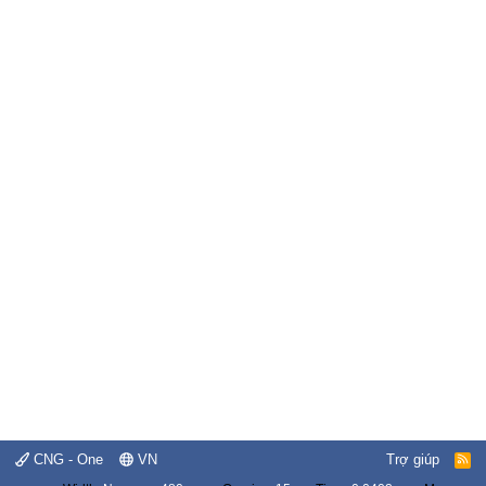
CNG - One
VN
Trợ giúp
R
S