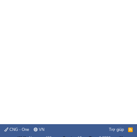
CNG - One
VN
Trợ giúp
R
S