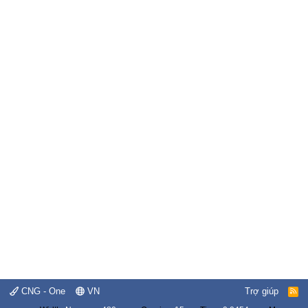
CNG - One
VN
Trợ giúp
R
S