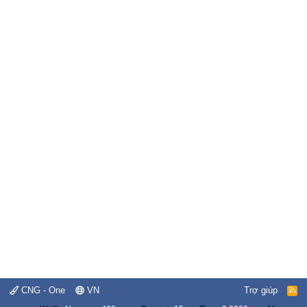
CNG - One
VN
Trợ giúp
R
S