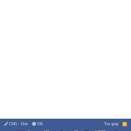
CNG - One
VN
Trợ giúp
R
S