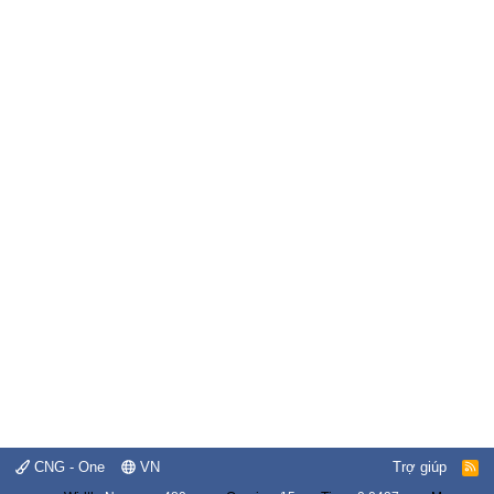
CNG - One
VN
Trợ giúp
R
S