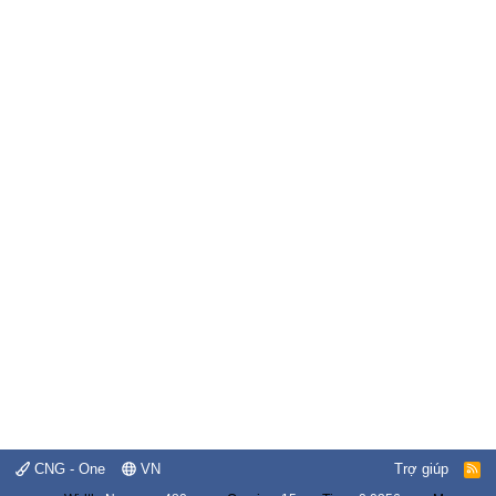
CNG - One
VN
Trợ giúp
R
S